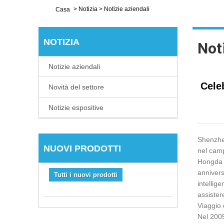
>
Notizia
>
Notizie aziendali
Casa
NOTIZIA
Not
Notizie aziendali
Cele
Novità del settore
Notizie espositive
Shenzhen
NUOVI PRODOTTI
nel camp
Hongda E
annivers
Tutti i nuovi prodotti
intellig
assister
Viaggio 
Nel 2005