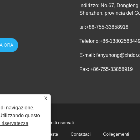
Indirizzo: No.67, Dongfeng 
Shenzhen, provincia del G
tel:
+86-755-33858918
Telefono:
+86-1380256344
E-mail:
fanyuhong@xhddr.
Fax: +86-755-33858919
X
a di navigazione,
. Utilizzando questo
y Co., Ltd. Tutti i diritti riservati.
a riservatezza
ricamento
Invia richiesta
Contattaci
Collegamenti