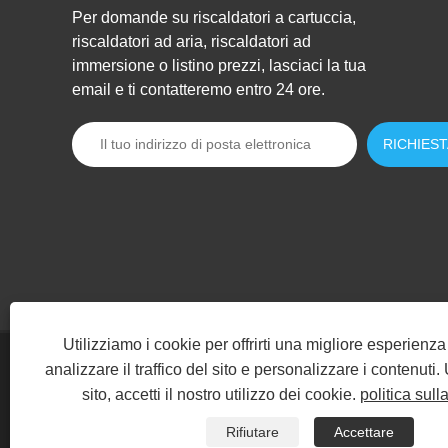
Per domande su riscaldatori a cartuccia,
riscaldatori ad aria, riscaldatori ad
immersione o listino prezzi, lasciaci la tua
email e ti contatteremo entro 24 ore.
Utilizziamo i cookie per offrirti una migliore esperienz
analizzare il traffico del sito e personalizzare i contenuti
Copyright © 2024 Shenzhen Xinhongda Galvanothermy Technolog
sito, accetti il ​​nostro utilizzo dei cookie.
politica sull
Casa
Chi siamo
Prodotti
Notizia
Sca
Rifiutare
Accettare