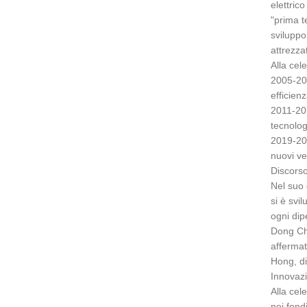
elettric
"prima t
sviluppo
attrezzat
Alla cel
2005-201
efficien
2011-201
tecnolog
2019-202
nuovi ve
Discorso 
Nel suo 
si è svi
ogni dip
Dong Cha
affermat
Hong, d
Innovazi
Alla cel
nei fondi