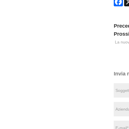
Prece
Pross
La nuov
Invia 