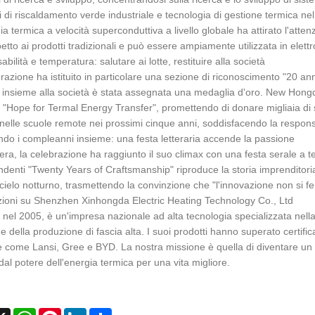
i di riscaldamento verde industriale e tecnologia di gestione termica nel
ia termica a velocità superconduttiva a livello globale ha attirato l'atte
etto ai prodotti tradizionali e può essere ampiamente utilizzata in elettr
bilità e temperatura: salutare ai lotte, restituire alla società
razione ha istituito in particolare una sezione di riconoscimento "20 a
o insieme alla società è stata assegnata una medaglia d'oro. New Hon
 "Hope for Termal Energy Transfer", promettendo di donare migliaia di s
nelle scuole remote nei prossimi cinque anni, soddisfacendo la responsa
do i compleanni insieme: una festa letteraria accende la passione
era, la celebrazione ha raggiunto il suo climax con una festa serale a t
ndenti "Twenty Years of Craftsmanship" riproduce la storia imprenditoriale 
 cielo notturno, trasmettendo la convinzione che "l'innovazione non si f
ioni su Shenzhen Xinhongda Electric Heating Technology Co., Ltd
nel 2005, è un'impresa nazionale ad alta tecnologia specializzata nella 
o e della produzione di fascia alta. I suoi prodotti hanno superato cert
 come Lansi, Gree e BYD. La nostra missione è quella di diventare un le
dal potere dell'energia termica per una vita migliore.
cebook
X
WhatsApp
Pinterest
LinkedIn
Share