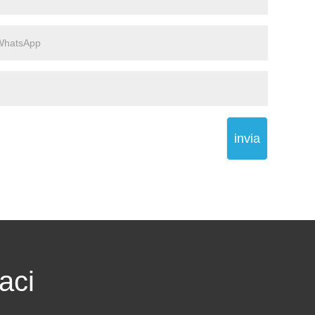
invia
aci