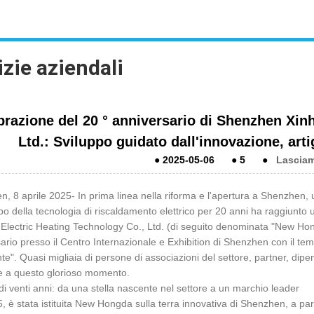
izie aziendali
brazione del 20 ° anniversario di Shenzhen Xin
Ltd.: Sviluppo guidato dall'innovazione, arti
●
2025-05-06
●
5
●
Lascia
, 8 aprile 2025- In prima linea nella riforma e l'apertura a Shenzhen,
o della tecnologia di riscaldamento elettrico per 20 anni ha raggiunto 
lectric Heating Technology Co., Ltd. (di seguito denominata "New Hon
ario presso il Centro Internazionale e Exhibition di Shenzhen con il te
ente". Quasi migliaia di persone di associazioni del settore, partner, dipe
e a questo glorioso momento.
di venti anni: da una stella nascente nel settore a un marchio leader
, è stata istituita New Hongda sulla terra innovativa di Shenzhen, a par