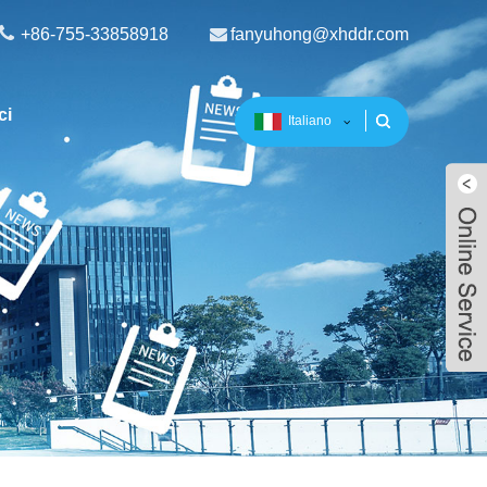
+86-755-33858918
fanyuhong@xhddr.com
ci
Italiano
Live