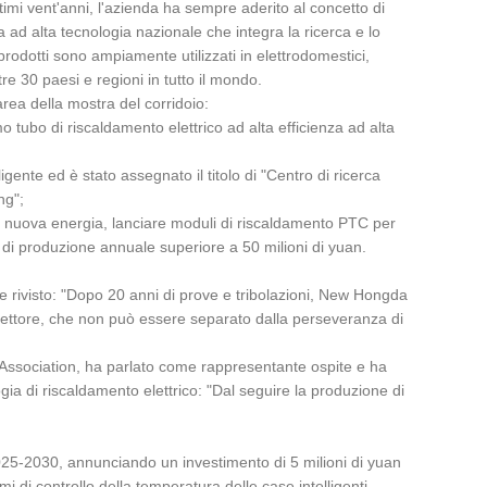
timi vent'anni, l'azienda ha sempre aderito al concetto di
 ad alta tecnologia nazionale che integra la ricerca e lo
 prodotti sono ampiamente utilizzati in elettrodomestici,
tre 30 paesi e regioni in tutto il mondo.
area della mostra del corridoio:
o tubo di riscaldamento elettrico ad alta efficienza ad alta
igente ed è stato assegnato il titolo di "Centro di ricerca
ng";
 nuova energia, lanciare moduli di riscaldamento PTC per
re di produzione annuale superiore a 50 milioni di yuan.
 rivisto: "Dopo 20 anni di prove e tribolazioni, New Hongda
l settore, che non può essere separato dalla perseveranza di
 Association, ha parlato come rappresentante ospite e ha
a di riscaldamento elettrico: "Dal seguire la produzione di
2025-2030, annunciando un investimento di 5 milioni di yuan
mi di controllo della temperatura delle case intelligenti,