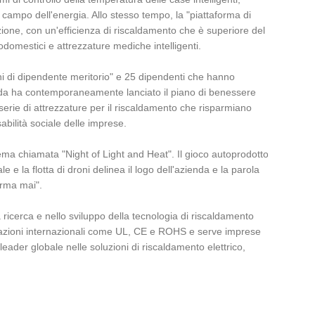
 campo dell'energia. Allo stesso tempo, la "piattaforma di
nzione, con un'efficienza di riscaldamento che è superiore del
odomestici e attrezzature mediche intelligenti.
nni di dipendente meritorio" e 25 dipendenti che hanno
gda ha contemporaneamente lanciato il piano di benessere
erie di attrezzature per il riscaldamento che risparmiano
bilità sociale delle imprese.
ema chiamata "Night of Light and Heat". Il gioco autoprodotto
e la flotta di droni delinea il logo dell'azienda e la parola
erma mai".
ricerca e nello sviluppo della tecnologia di riscaldamento
ificazioni internazionali come UL, CE e ROHS e serve imprese
ader globale nelle soluzioni di riscaldamento elettrico,