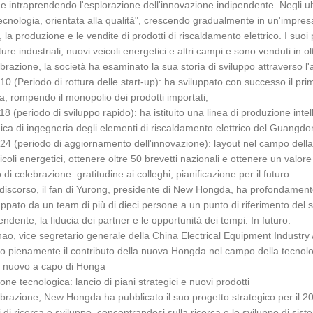
o e intraprendendo l'esplorazione dell'innovazione indipendente. Negli ul
ecnologia, orientata alla qualità", crescendo gradualmente in un'impresa
, la produzione e le vendite di prodotti di riscaldamento elettrico. I suoi
ure industriali, nuovi veicoli energetici e altri campi e sono venduti in ol
ebrazione, la società ha esaminato la sua storia di sviluppo attraverso l'
0 (Periodo di rottura delle start-up): ha sviluppato con successo il prim
za, rompendo il monopolio dei prodotti importati;
8 (periodo di sviluppo rapido): ha istituito una linea di produzione intell
ica di ingegneria degli elementi di riscaldamento elettrico del Guangdo
4 (periodo di aggiornamento dell'innovazione): layout nel campo della
icoli energetici, ottenere oltre 50 brevetti nazionali e ottenere un valo
di celebrazione: gratitudine ai colleghi, pianificazione per il futuro
discorso, il fan di Yurong, presidente di New Hongda, ha profondamente
luppato da un team di più di dieci persone a un punto di riferimento de
endente, la fiducia dei partner e le opportunità dei tempi. In futuro.
o, vice segretario generale della China Electrical Equipment Industry
o pienamente il contributo della nuova Hongda nel campo della tecnologi
i nuovo a capo di Honga
one tecnologica: lancio di piani strategici e nuovi prodotti
ebrazione, New Hongda ha pubblicato il suo progetto strategico per il 
 di ricerca e sviluppo, concentrandosi sulla ricerca e lo sviluppo di siste