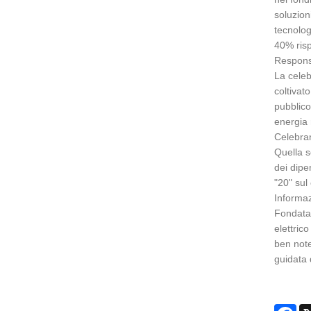
soluzion
tecnolog
40% risp
Responsa
La celeb
coltivat
pubblico
energia 
Celebran
Quella s
dei dipe
"20" sul
Informaz
Fondata 
elettric
ben note
guidata 
Fa