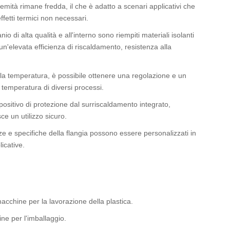
remità rimane fredda, il che è adatto a scenari applicativi che
fetti termici non necessari.
nio di alta qualità e all'interno sono riempiti materiali isolanti
e un'elevata efficienza di riscaldamento, resistenza alla
lla temperatura, è possibile ottenere una regolazione e un
a temperatura di diversi processi.
spositivo di protezione dal surriscaldamento integrato,
e un utilizzo sicuro.
nze e specifiche della flangia possono essere personalizzati in
icative.
acchine per la lavorazione della plastica.
ne per l'imballaggio.