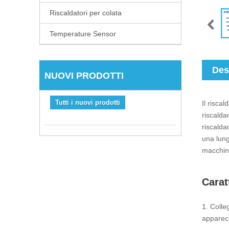
Riscaldatori per colata
Temperature Sensor
Des
NUOVI PRODOTTI
Tutti i nuovi prodotti
Il risca
riscalda
riscalda
una lung
macchina
Carat
1. Colle
apparecc