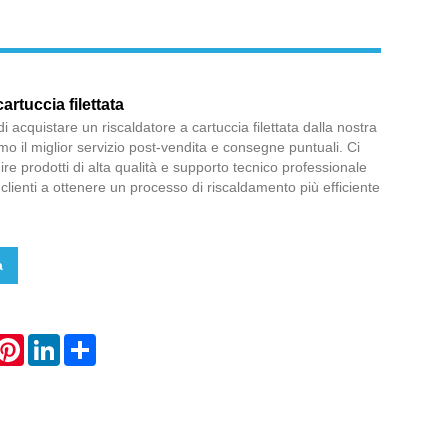
artuccia filettata
i acquistare un riscaldatore a cartuccia filettata dalla nostra
remo il miglior servizio post-vendita e consegne puntuali. Ci
re prodotti di alta qualità e supporto tecnico professionale
i clienti a ottenere un processo di riscaldamento più efficiente
a
hatsApp
Pinterest
LinkedIn
Share