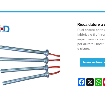
Riscaldatore a c
Puoi essere certo d
fabbrica e ti offri
impegniamo a forni
per aiutare i nostr
e sicuro.
Invia richiest
Facebook
X
W