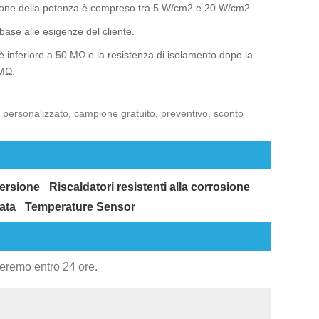
azione della potenza è compreso tra 5 W/cm2 e 20 W/cm2.
ase alle esigenze del cliente.
 è inferiore a 50 MΩ e la resistenza di isolamento dopo la
 MΩ.
ca, personalizzato, campione gratuito, preventivo, sconto
ersione
Riscaldatori resistenti alla corrosione
ata
Temperature Sensor
deremo entro 24 ore.