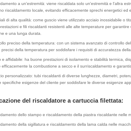
ldamento a un'estremità: viene riscaldata solo un'estremità e l'altra est
no riscaldamento locale, evitando efficacemente sprechi energetici ed ef
ali di alta qualità: come guscio viene utilizzato acciaio inossidabile o tita
restazioni e fili riscaldanti resistenti alle alte temperature per garantir
ne e una lunga durata.
ollo preciso della temperatura: con un sistema avanzato di controllo de
o precisi della temperatura per soddisfare i requisiti di accuratezza dell
o e affidabile: ha buone prestazioni di isolamento e stabilità termica, di
 efficacemente la combustione a secco e il surriscaldamento e garantisc
zio personalizzato: tubi riscaldanti di diverse lunghezze, diametri, pote
e specifiche esigenze del cliente per soddisfare le diverse esigenze appl
cazione del riscaldatore a cartuccia filettata:
ldamento dello stampo e riscaldamento della piastra riscaldante nelle m
ldamento della sigillatura e riscaldamento della lama calda nelle macchi