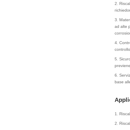
2. Risca
richiedo
3. Materi
ad alte p
corrosio
4. Contr
controll
5. Sicur
previene
6. Servi
base all
Appli
1. Risca
2. Risca