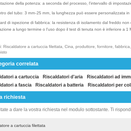
tazione della potenza: a seconda del processo, l'intervallo di impost
tro del tubo: 3 mm-25 mm, la lunghezza può essere personalizzata in b
ard di ispezione di fabbrica: la resistenza di isolamento dal freddo non
zione a lungo termine o l'uso dopo il test di tenuta non è inferiore a 1
i: Riscaldatore a cartuccia filettata, Cina, produttore, fornitore, fabbri
isto
egoria correlata
datori a cartuccia
Riscaldatori d'aria
Riscaldatori ad imm
datori a fascia
Riscaldatori a batteria
Riscaldatori per col
a richiesta
tate a dare la vostra richiesta nel modulo sottostante. Ti rispon