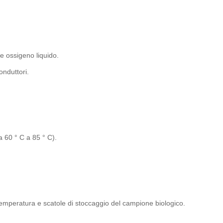
e ossigeno liquido.
onduttori.
 60 ° C a 85 ° C).
temperatura e scatole di stoccaggio del campione biologico.