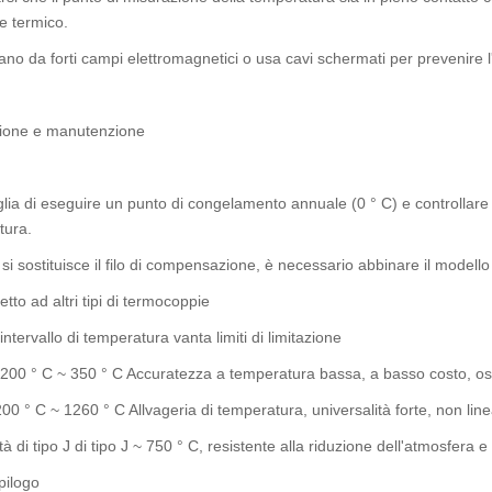
e termico.
tano da forti campi elettromagnetici o usa cavi schermati per prevenire l
zione e manutenzione
glia di eseguire un punto di congelamento annuale (0 ° C) e controllare 
tura.
i sostituisce il filo di compensazione, è necessario abbinare il modell
etto ad altri tipi di termocoppie
i intervallo di temperatura vanta limiti di limitazione
200 ° C ~ 350 ° C Accuratezza a temperatura bassa, a basso costo, os
200 ° C ~ 1260 ° C Allvageria di temperatura, universalità forte, non li
tà di tipo J di tipo J ~ 750 ° C, resistente alla riduzione dell'atmosfera 
pilogo