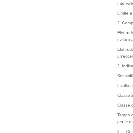
Interval
Limite a
2. Compo
Elettrod
evitare 
Elettrod
un'eccel
3. Indic
Sensibil
Livello d
Classe 2
Classe d
Tempo di
per le m
3 、 Conf