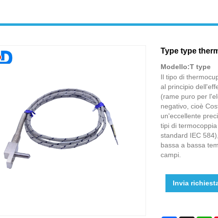
Type type ther
Modello:T type
Il tipo di thermocu
al principio dell'ef
(rame puro per l'el
negativo, cioè Cost
un'eccellente pre
tipi di termocoppia
standard IEC 584),
bassa a bassa tempe
campi.
Invia richiest