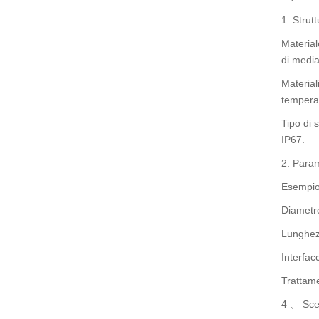
1. Strut
Material
di media
Material
tempera
Tipo di 
IP67.
2. Param
Esempio 
Diametr
Lunghez
Interfac
Trattame
4 、 Scen