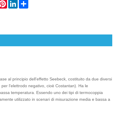
hatsApp
Pinterest
LinkedIn
Share
se al principio dell'effetto Seebeck, costituito da due diversi
e per l'elettrodo negativo, cioè Costantan). Ha le
 a bassa temperatura. Essendo uno dei tipi di termocoppia
iamente utilizzato in scenari di misurazione media e bassa a