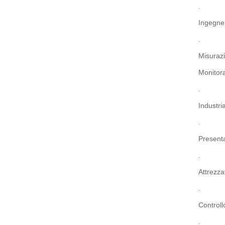
.
Ingegner
.
Misurazi
Monitora
.
Industri
.
Presenta
.
Attrezza
.
Controll
.