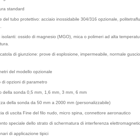
tura standard
e del tubo protettivo: acciaio inossidabile 304/316 opzionale, politetraf
.
i isolanti: ossido di magnesio (MGO), mica o polimeri ad alta temperatura
tura.
scatola di giunzione: prove di esplosione, impermeabile, normale guscio di
etri del modello opzionale
di opzioni di parametro
o della sonda 0,5 mm, 1,6 mm, 3 mm, 6 mm
za della sonda da 50 mm a 2000 mm (personalizzabile)
cia di uscita Fine del filo nudo, micro spina, connettore aeronautico
nto speciale dello strato di schermatura di interferenza elettromagnetic
ari di applicazione tipici