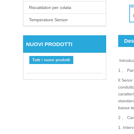
Riscaldatori per colata
Temperature Sensor
Des
NUOVI PRODOTTI
Tutti i nuovi prodotti
Introduz
1 、 Pan
Il Senor
condutto
caratter
standard
bassa te
2 、 Cara
1. Inter