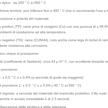
lo tipico:- da 200 ° C a+350 ° C
 breve termine: può tollerare fino a 400 ° C (ma si raccomanda l'uso a l
sizione e polarità del materiale
o positivo (TP): rame privo di ossigeno (Cu) con una purezza di ≥ 99,9
ambienti di ossidazione ad alta temperatura.
o negativo (TN): rame (CUNI44), noto anche come lega di nichel di ram
lente resistenza alla corrosione.
atori chiave di prestazione
ità (coefficiente di Seebeck): circa 43 μ V/° C, con eccellente linearità n
i precisione:
: ± 0,5 ° C o ± 0,4% (a seconda di quale sia maggiore)
i precisione 1: ± 0,5 ° C o ± 0,4% (-40 ° C a+350 ° C)
 risposta: a seconda del materiale del manicotto protettivo, il filo nudo 
aniche in acciaio inossidabile è di 1-5 secondi.
igurazione della struttura e della selezione