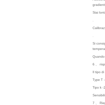
gradient
Stai lon
.
Calibra
.
Si consi
tempera
Quando s
6 、 risp
Il tipo d
Type T -
Tipo k -
Sensibili
7 、 Rie