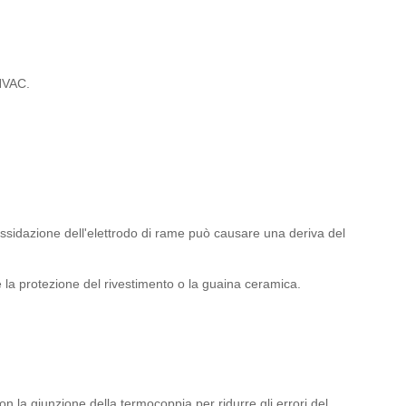
 HVAC.
ossidazione dell'elettrodo di rame può causare una deriva del
e la protezione del rivestimento o la guaina ceramica.
on la giunzione della termocoppia per ridurre gli errori del