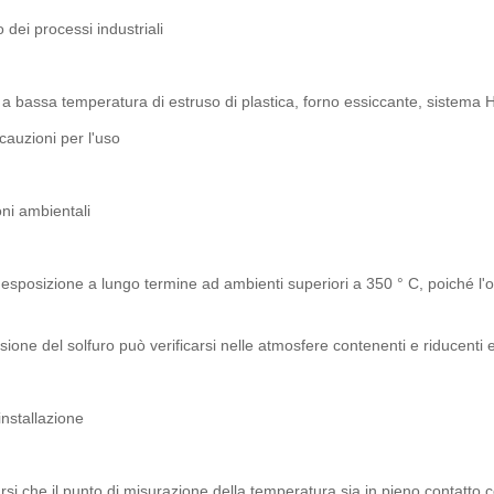
 dei processi industriali
a bassa temperatura di estruso di plastica, forno essiccante, sistema
auzioni per l'uso
oni ambientali
l'esposizione a lungo termine ad ambienti superiori a 350 ° C, poiché l'
.
sione del solfuro può verificarsi nelle atmosfere contenenti e riducenti 
installazione
rsi che il punto di misurazione della temperatura sia in pieno contatto c