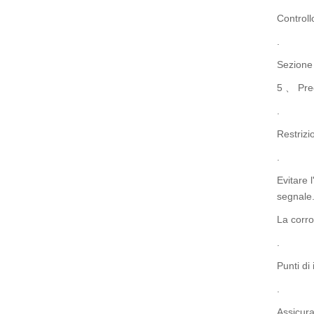
Controllo
.
Sezione 
5 、 Prec
.
Restrizi
.
Evitare 
segnale
La corro
.
Punti di 
.
Assicura