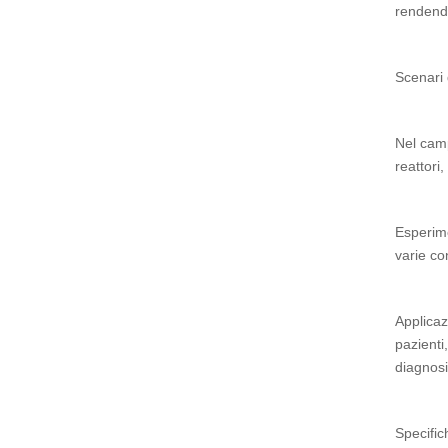
rendendol
Scenari 
Nel camp
reattori
Esperime
varie co
Applicaz
pazienti
diagnosi
Specific