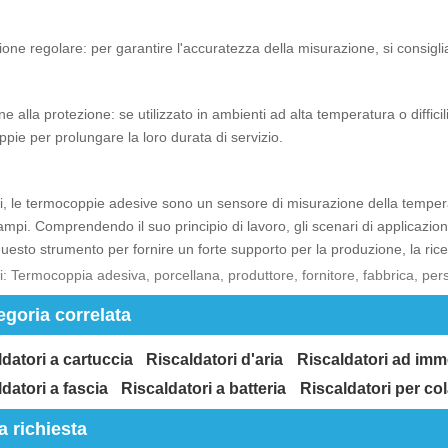
ione regolare: per garantire l'accuratezza della misurazione, si consigl
ne alla protezione: se utilizzato in ambienti ad alta temperatura o diffici
pie per prolungare la loro durata di servizio.
si, le termocoppie adesive sono un sensore di misurazione della temper
campi. Comprendendo il suo principio di lavoro, gli scenari di applicazio
uesto strumento per fornire un forte supporto per la produzione, la ricerc
i: Termocoppia adesiva, porcellana, produttore, fornitore, fabbrica, per
egoria correlata
datori a cartuccia
Riscaldatori d'aria
Riscaldatori ad imm
datori a fascia
Riscaldatori a batteria
Riscaldatori per col
a richiesta