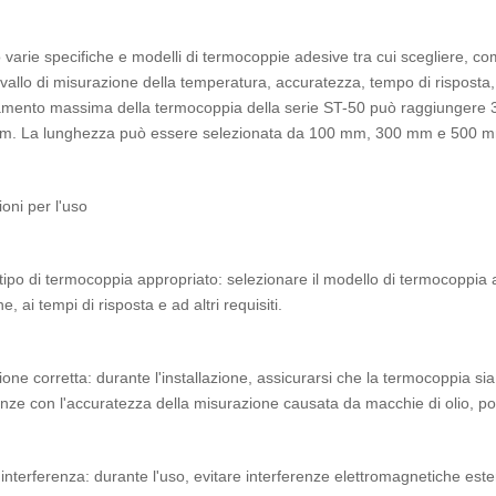
 varie specifiche e modelli di termocoppie adesive tra cui scegliere, c
ervallo di misurazione della temperatura, accuratezza, tempo di risposta,
mento massima della termocoppia della serie ST-50 può raggiungere 300
 m. La lunghezza può essere selezionata da 100 mm, 300 mm e 500 
oni per l'uso
l tipo di termocoppia appropriato: selezionare il modello di termocoppia a
e, ai tempi di risposta e ad altri requisiti.
zione corretta: durante l'installazione, assicurarsi che la termocoppia sia 
enze con l'accuratezza della misurazione causata da macchie di olio, po
l'interferenza: durante l'uso, evitare interferenze elettromagnetiche es