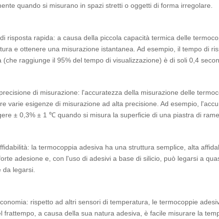
ente quando si misurano in spazi stretti o oggetti di forma irregolare.
 di risposta rapida: a causa della piccola capacità termica delle termoc
ura e ottenere una misurazione istantanea. Ad esempio, il tempo di ri
a (che raggiunge il 95% del tempo di visualizzazione) è di soli 0,4 secon
precisione di misurazione: l'accuratezza della misurazione delle termo
re varie esigenze di misurazione ad alta precisione. Ad esempio, l'acc
ere ± 0,3% ± 1 ℃ quando si misura la superficie di una piastra di ram
fidabilità: la termocoppia adesiva ha una struttura semplice, alta affidab
orte adesione e, con l'uso di adesivi a base di silicio, può legarsi a qua
le da legarsi.
onomia: rispetto ad altri sensori di temperatura, le termocoppie ades
el frattempo, a causa della sua natura adesiva, è facile misurare la tempe