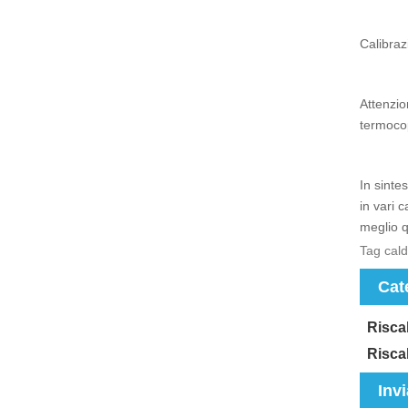
Calibraz
Attenzio
termocop
In sinte
in vari 
meglio q
Tag cald
Cat
Riscal
Riscal
Invi