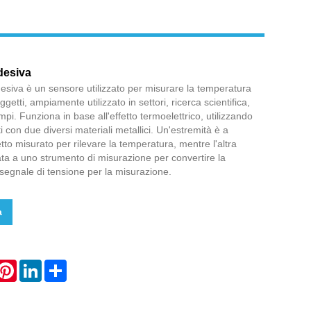
desiva
siva è un sensore utilizzato per misurare la temperatura
ggetti, ampiamente utilizzato in settori, ricerca scientifica,
mpi. Funziona in base all'effetto termoelettrico, utilizzando
zati con due diversi materiali metallici. Un'estremità è a
tto misurato per rilevare la temperatura, mentre l'altra
ata a uno strumento di misurazione per convertire la
segnale di tensione per la misurazione.
a
hatsApp
Pinterest
LinkedIn
Share