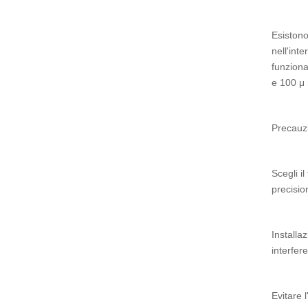
Esistono
nell'int
funziona
e 100 μ
Precauzi
Scegli i
precision
Installa
interfer
Evitare 