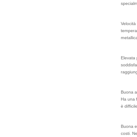
specialm
Velocità
temperat
metallic
Elevata 
soddisfa
raggiung
Buona af
Ha una f
è diffici
Buona ec
costi. N