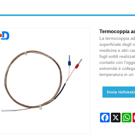
Termocoppia a
La termocoppia ade
superficiale degli o
medicina e altri ca
fogli sottili realiz
contatto con l'ogge
estremità è colleg
temperatura in un 
Invia richiest
Facebook
X
W